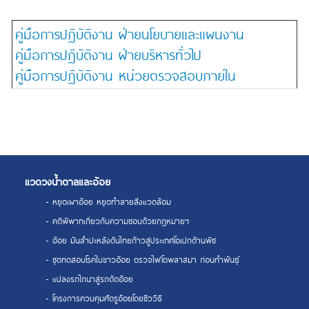
คู่มือการปฏิบัติงาน ฝ่ายนโยบายและแผนงาน
คู่มือการปฏิบัติงาน ฝ่ายบริหารทั่วไป
คู่มือการปฏิบัติงาน หน่วยตรวจสอบภายใน
แวดวงน้ำตาลและอ้อย
- หยุดเผาอ้อย หยุดทำลายสิ่งแวดล้อม
- คดีพิพาทเกี่ยวกับความชอบด้วยกฎหมายฯ
- อ้อย มันสำปะหลังดันไทยก้าวสู่ประเทศโอเปกด้านพืช
- ชุดทดสอบโรคใบขาวอ้อย ตรวจไฟโตพลาสมา ก่อนทำพันธุ์
- แปลงรถไถนาสู่รถตัดอ้อย
- โครงการควบคุมศัตรูอ้อยโดยชีววิธี